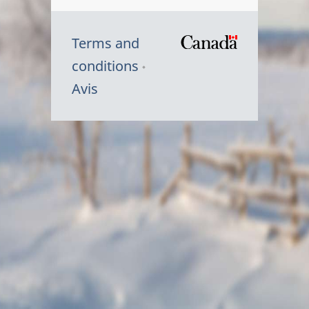
Terms and
/
conditions
Symbole
Avis
du
gouvernem
du
Canada