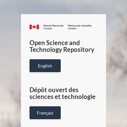
Canada.ca
/
Gouverneme
Open Science and
du
Technology Repository
Canada
English
Dépôt ouvert des
sciences et technologie
Français