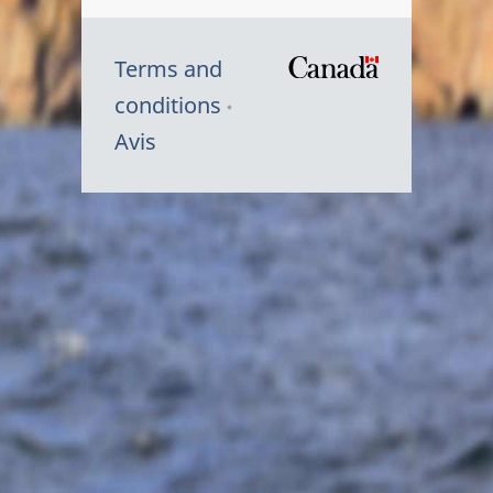
Terms and
/
conditions
Symbole
Avis
du
gouvernem
du
Canada