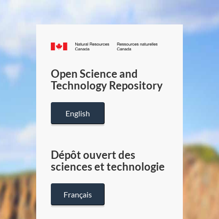
Canada.ca
/
Gouverneme
Open Science and
du
Technology Repository
Canada
English
Dépôt ouvert des
sciences et technologie
Français