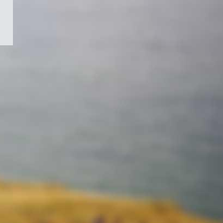
/
Symbole
du
gouvernement
du
Canada