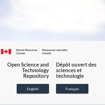
Canada.ca
/
Gouvernement
Open Science and
Dépôt ouvert des
du
Technology
sciences et
Canada
Repository
technologie
English
Français