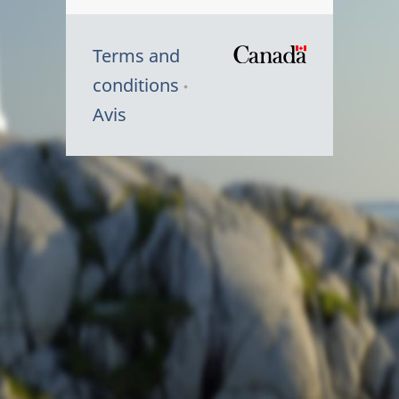
Terms and
/
conditions
Symbole
Avis
du
gouvernem
du
Canada