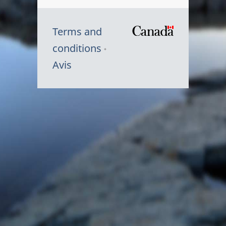
Terms and
/
conditions
Symbole
Avis
du
gouvernem
du
Canada