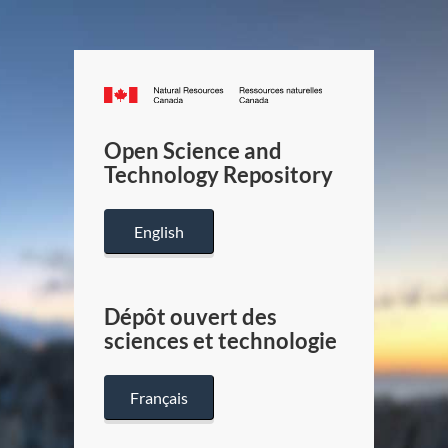
Canada.ca
/
Gouverneme
Open Science and
du
Technology Repository
Canada
English
Dépôt ouvert des
sciences et technologie
Français