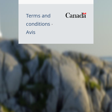
Terms and
/
conditions
Symbole
Avis
du
gouvernem
du
Canada