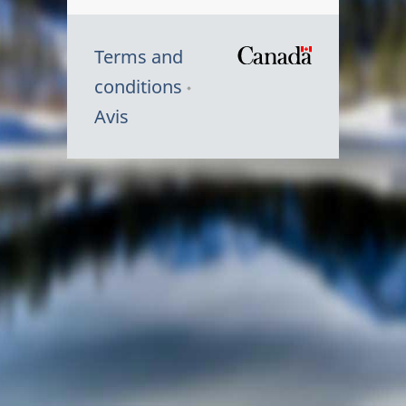
Terms and
/
conditions
Symbole
Avis
du
gouvernem
du
Canada