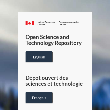
Canada.ca
/
Gouverneme
Open Science and
du
Technology Repository
Canada
English
Dépôt ouvert des
sciences et technologie
Français