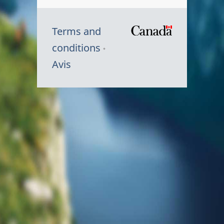
Terms and
/
conditions
Symbole
Avis
du
gouvernem
du
Canada