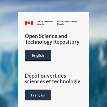
Canada.ca
/
Gouverneme
Open Science and
du
Technology Repository
Canada
English
Dépôt ouvert des
sciences et technologie
Français