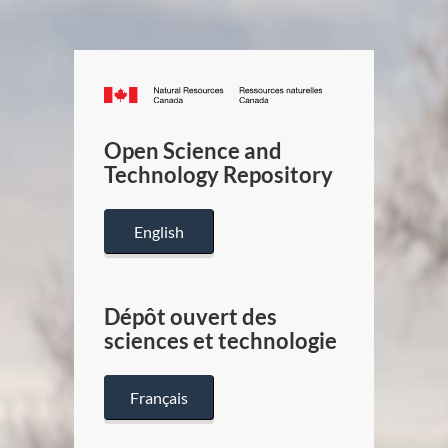
Canada.ca
/
Gouverneme
Open Science and
du
Technology Repository
Canada
English
Dépôt ouvert des
sciences et technologie
Français