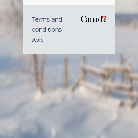
Terms and
/
conditions
Symbole
Avis
du
gouvernem
du
Canada