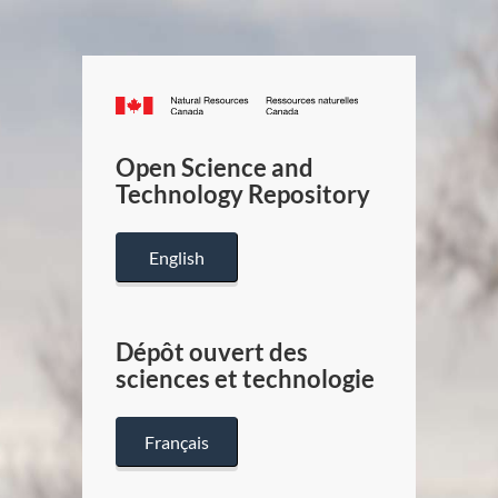
Canada.ca
/
Gouverneme
Open Science and
du
Technology Repository
Canada
English
Dépôt ouvert des
sciences et technologie
Français