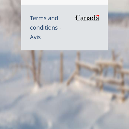
Terms and
/
conditions
Symbole
Avis
du
gouvernem
du
Canada