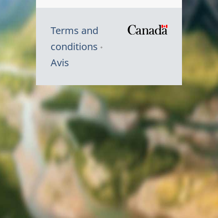
Terms and
/
conditions
Symbole
Avis
du
gouvernem
du
Canada