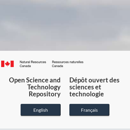
Canada.ca
/
Gouvernement
Open Science and
Dépôt ouvert des
du
Technology
sciences et
Canada
Repository
technologie
English
Français