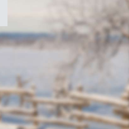
/
Symbole
du
gouvernement
du
Canada