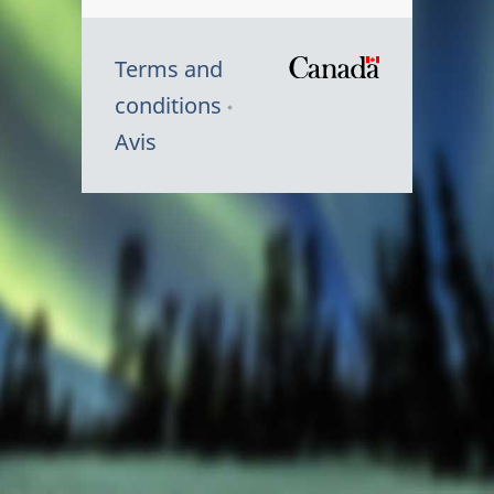
Terms and
/
conditions
Symbole
Avis
du
gouvernem
du
Canada