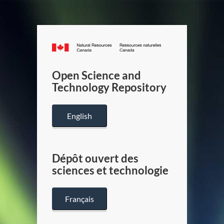
Canada.ca
/
Gouverneme
Open Science and
du
Technology Repository
Canada
English
Dépôt ouvert des
sciences et technologie
Français