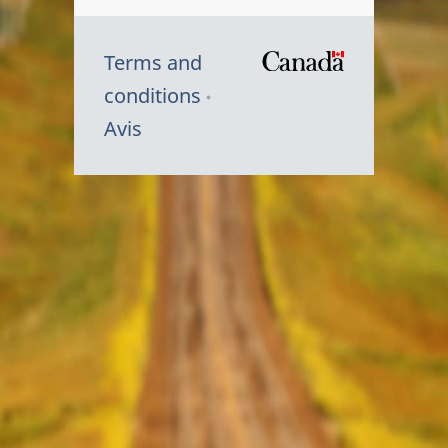
Terms and
/
conditions
Symbole
Avis
du
gouvernem
du
Canada