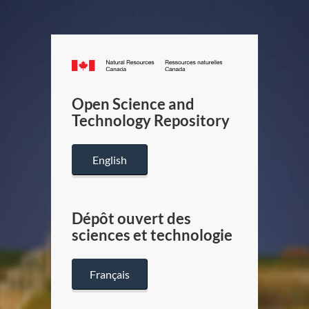
Canada.ca
/
Gouverneme
Open Science and
du
Technology Repository
Canada
English
Dépôt ouvert des
sciences et technologie
Français