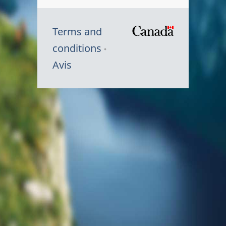
Terms and
/
conditions
Symbole
Avis
du
gouvernem
du
Canada