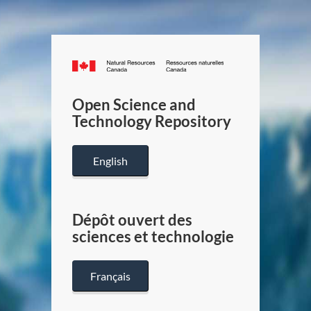
Canada.ca
/
Gouverneme
Open Science and
du
Technology Repository
Canada
English
Dépôt ouvert des
sciences et technologie
Français