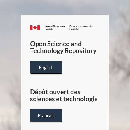
Canada.ca
/
Gouverneme
Open Science and
du
Technology Repository
Canada
English
Dépôt ouvert des
sciences et technologie
Français