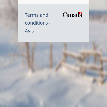
Terms and
/
conditions
Symbole
Avis
du
gouvernem
du
Canada