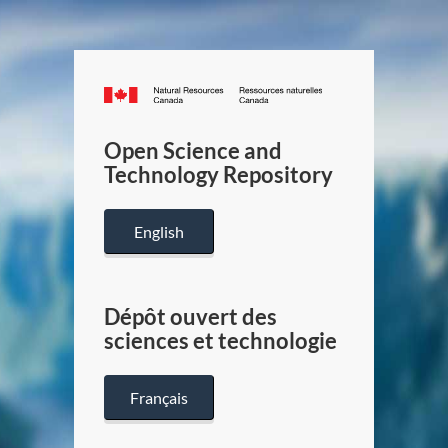
Canada.ca
/
Gouverneme
Open Science and
du
Technology Repository
Canada
English
Dépôt ouvert des
sciences et technologie
Français