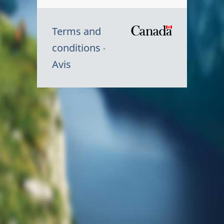
Terms and
/
conditions
Symbole
Avis
du
gouvernem
du
Canada