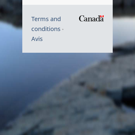
Terms and
/
conditions
Symbole
Avis
du
gouvernem
du
Canada