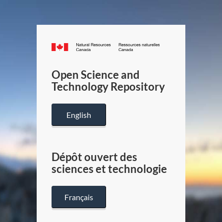
Canada.ca
/
Gouverneme
Open Science and
du
Technology Repository
Canada
English
Dépôt ouvert des
sciences et technologie
Français