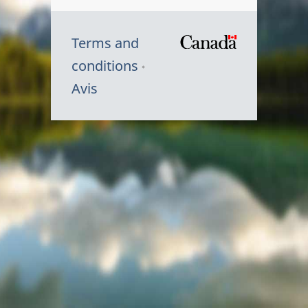
Terms and
/
conditions
Symbole
Avis
du
gouvernem
du
Canada