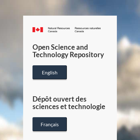
Canada.ca
/
Gouverneme
Open Science and
du
Technology Repository
Canada
English
Dépôt ouvert des
sciences et technologie
Français