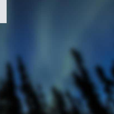
/
Symbole
du
gouvernement
du
Canada