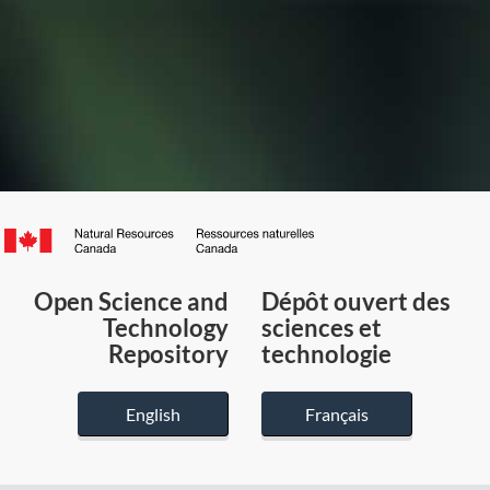
Canada.ca
/
Gouvernement
Open Science and
Dépôt ouvert des
du
Technology
sciences et
Canada
Repository
technologie
English
Français