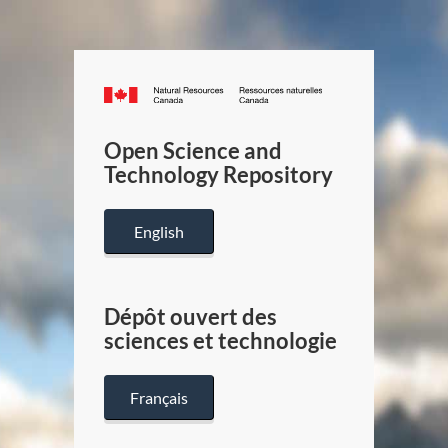
Canada.ca
/
Gouverneme
Open Science and
du
Technology Repository
Canada
English
Dépôt ouvert des
sciences et technologie
Français