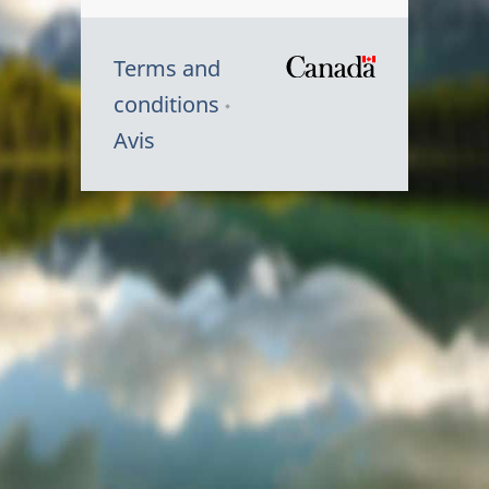
Terms and
/
conditions
Symbole
Avis
du
gouvernem
du
Canada