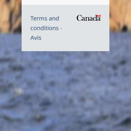
Terms and
/
conditions
Symbole
Avis
du
gouvernem
du
Canada