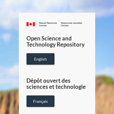
Canada.ca
/
Gouverneme
Open Science and
du
Technology Repository
Canada
English
Dépôt ouvert des
sciences et technologie
Français