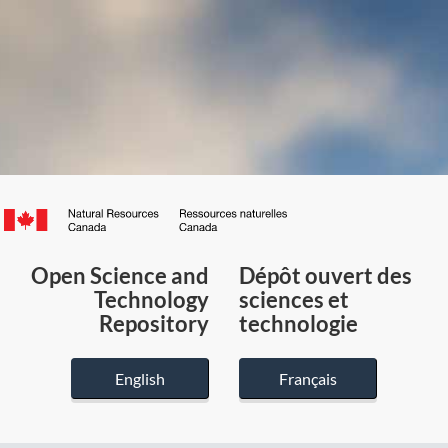
Canada.ca
/
Gouvernement
Open Science and
Dépôt ouvert des
du
Technology
sciences et
Canada
Repository
technologie
English
Français