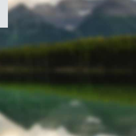
/
Symbole
du
gouvernement
du
Canada