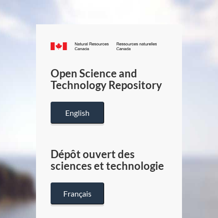
Canada.ca
/
Gouverneme
Open Science and
du
Technology Repository
Canada
English
Dépôt ouvert des
sciences et technologie
Français