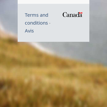
Terms and
/
conditions
Symbole
Avis
du
gouvernem
du
Canada