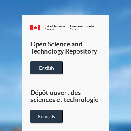
Canada.ca
/
Gouverneme
Open Science and
du
Technology Repository
Canada
English
Dépôt ouvert des
sciences et technologie
Français