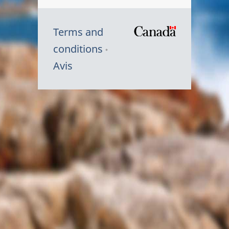
Terms and
/
conditions
Symbole
Avis
du
gouvernem
du
Canada