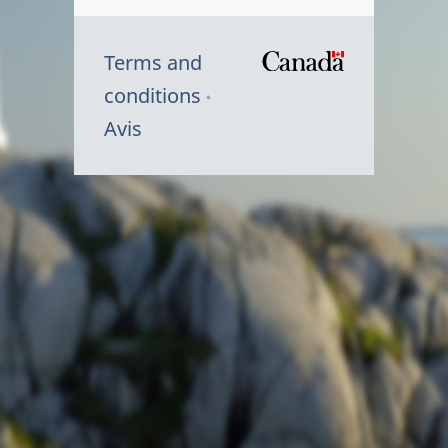
Terms and
/
conditions
Symbole
Avis
du
gouvernem
du
Canada