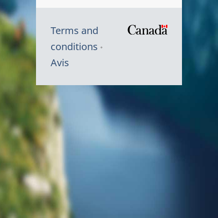
Terms and
/
conditions
Symbole
Avis
du
gouvernem
du
Canada