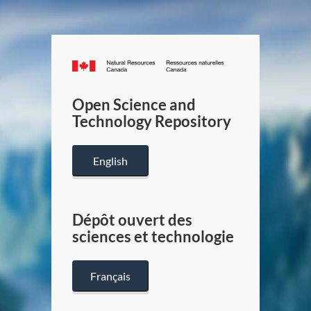
Canada.ca
/
Gouverneme
Open Science and
du
Technology Repository
Canada
English
Dépôt ouvert des
sciences et technologie
Français