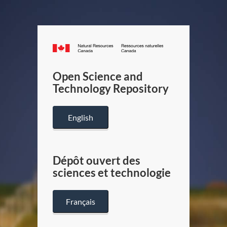
Canada.ca
/
Gouverneme
Open Science and
du
Technology Repository
Canada
English
Dépôt ouvert des
sciences et technologie
Français