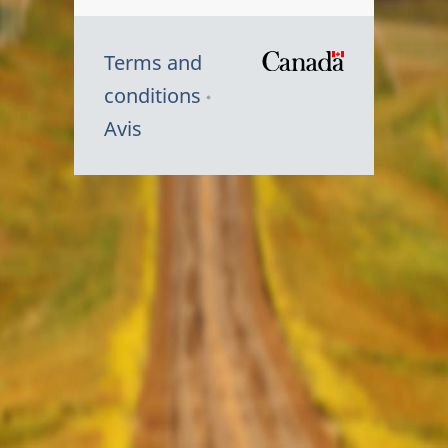
Terms and
/
conditions
Symbole
Avis
du
gouvernem
du
Canada