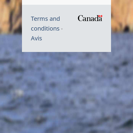
Terms and
/
conditions
Symbole
Avis
du
gouvernem
du
Canada