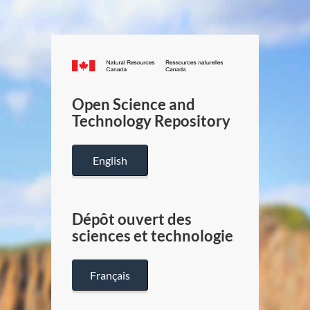
Canada.ca
/
Gouverneme
Open Science and
du
Technology Repository
Canada
English
Dépôt ouvert des
sciences et technologie
Français