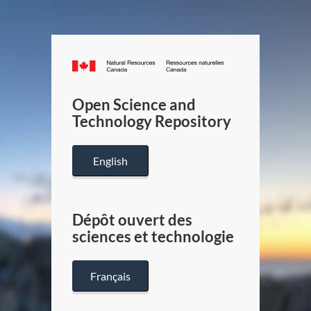
Canada.ca
/
Gouverneme
Open Science and
du
Technology Repository
Canada
English
Dépôt ouvert des
sciences et technologie
Français