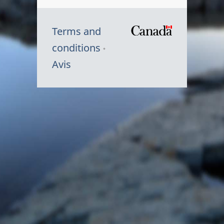
Terms and
/
conditions
Symbole
Avis
du
gouvernem
du
Canada