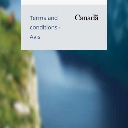
Terms and
/
conditions
Symbole
Avis
du
gouvernem
du
Canada