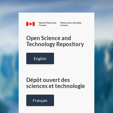
Canada.ca
/
Gouverneme
Open Science and
du
Technology Repository
Canada
English
Dépôt ouvert des
sciences et technologie
Français