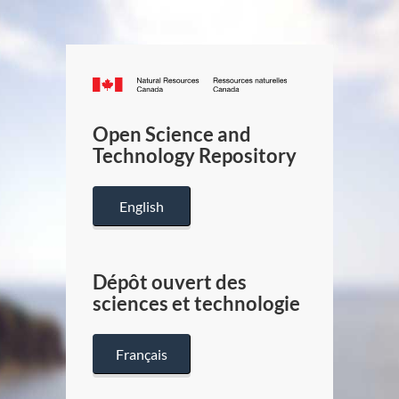
Canada.ca
/
Gouverneme
Open Science and
du
Technology Repository
Canada
English
Dépôt ouvert des
sciences et technologie
Français