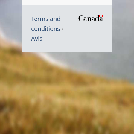
Terms and
/
conditions
Symbole
Avis
du
gouvernem
du
Canada