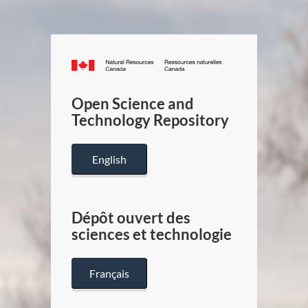
Canada.ca
/
Gouverneme
Open Science and
du
Technology Repository
Canada
English
Dépôt ouvert des
sciences et technologie
Français