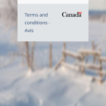
Terms and
/
conditions
Symbole
Avis
du
gouvernem
du
Canada