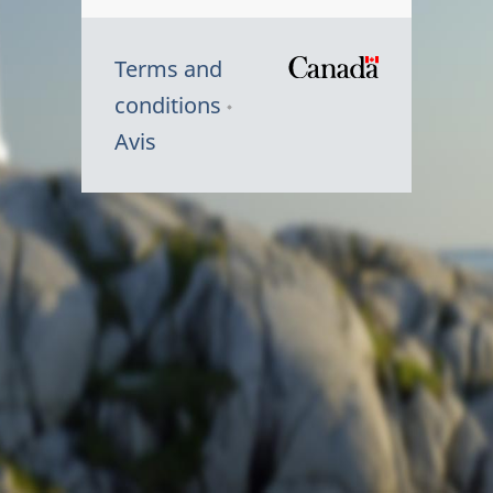
Terms and
/
conditions
Symbole
Avis
du
gouvernem
du
Canada