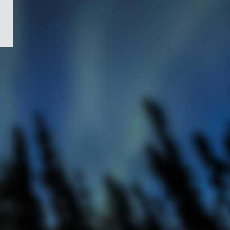
/
Symbole
du
gouvernement
du
Canada