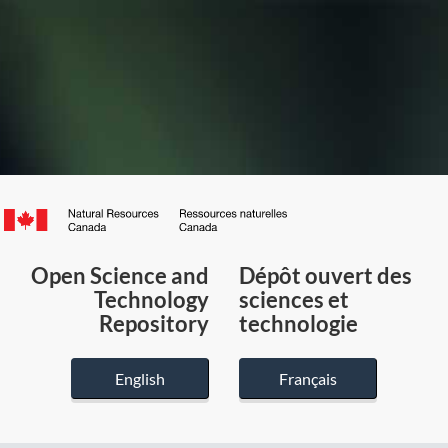
Canada.ca
/
Gouvernement
Open Science and
Dépôt ouvert des
du
Technology
sciences et
Canada
Repository
technologie
English
Français