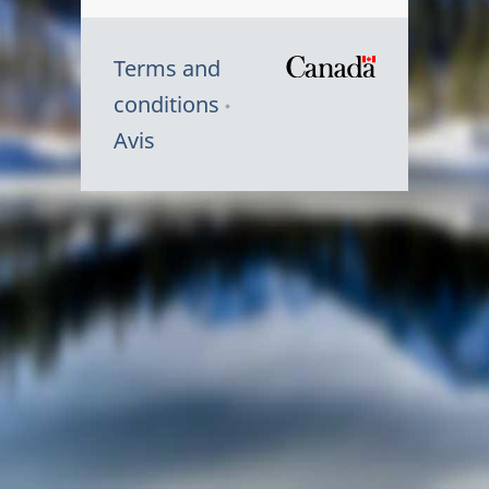
Terms and
/
conditions
Symbole
Avis
du
gouvernem
du
Canada