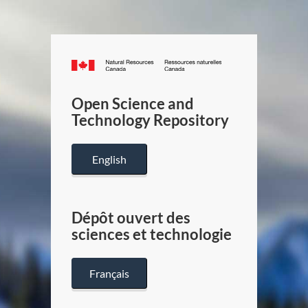
Canada.ca
/
Gouverneme
Open Science and
du
Technology Repository
Canada
English
Dépôt ouvert des
sciences et technologie
Français