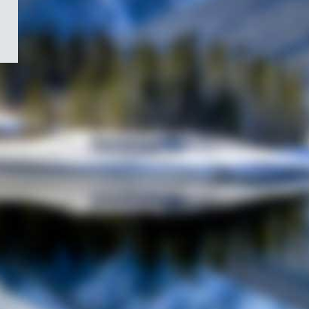
/
Symbole
du
gouvernement
du
Canada