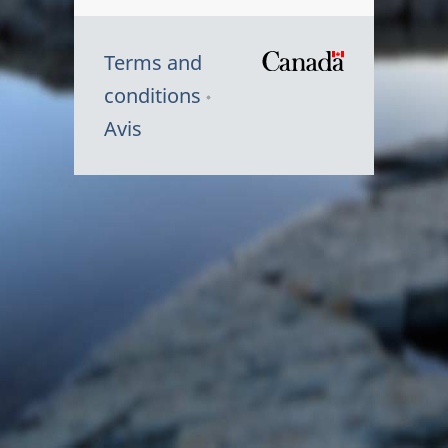
Terms and
/
conditions
Symbole
Avis
du
gouvernem
du
Canada