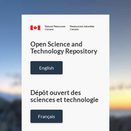
Canada.ca
/
Gouverneme
Open Science and
du
Technology Repository
Canada
English
Dépôt ouvert des
sciences et technologie
Français