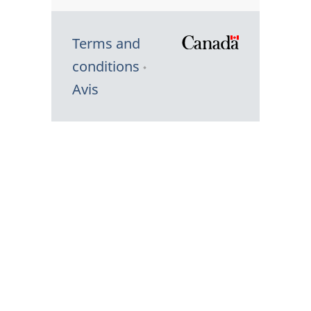
Terms and
/
conditions
Symbole
Avis
du
gouvernem
du
Canada