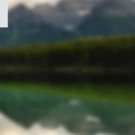
/
Symbole
du
gouvernement
du
Canada