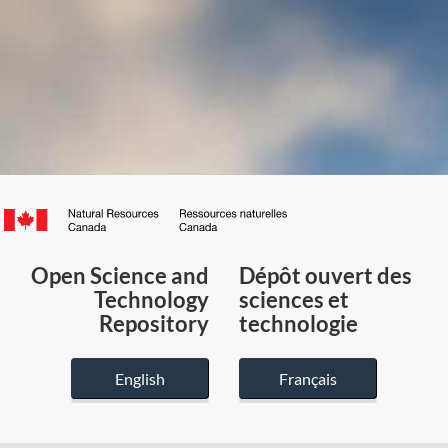
Canada.ca
/
Gouvernement
Open Science and
Dépôt ouvert des
du
Technology
sciences et
Canada
Repository
technologie
English
Français