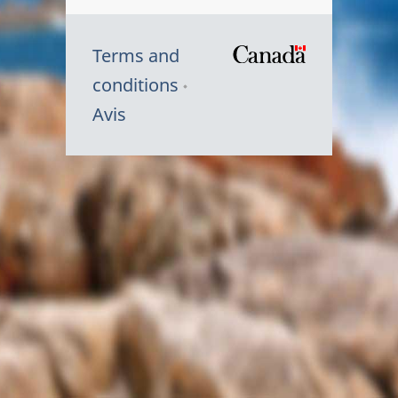
Terms and
/
conditions
Symbole
Avis
du
gouvernem
du
Canada