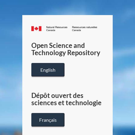
Canada.ca
/
Gouverneme
Open Science and
du
Technology Repository
Canada
English
Dépôt ouvert des
sciences et technologie
Français