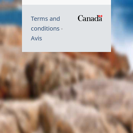
Terms and
/
conditions
Symbole
Avis
du
gouvernem
du
Canada