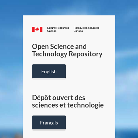
Canada.ca
/
Gouverneme
Open Science and
du
Technology Repository
Canada
English
Dépôt ouvert des
sciences et technologie
Français