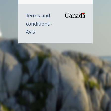
Terms and
/
conditions
Symbole
Avis
du
gouvernem
du
Canada