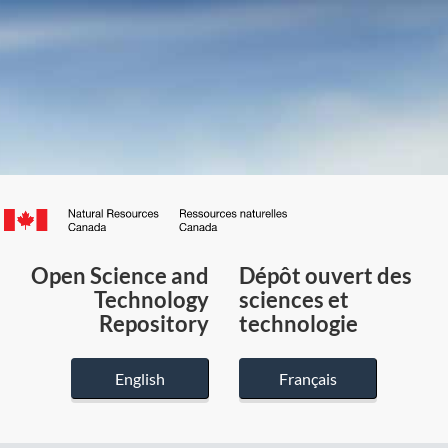
Canada.ca
/
Gouvernement
Open Science and
Dépôt ouvert des
du
Technology
sciences et
Canada
Repository
technologie
English
Français