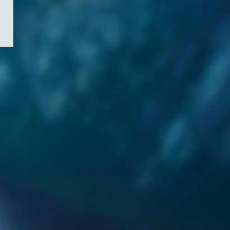
/
Symbole
du
gouvernement
du
Canada