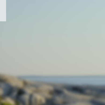
/
Symbole
du
gouvernement
du
Canada