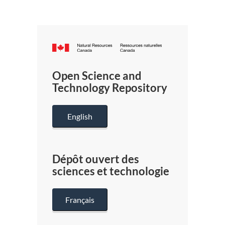
Canada.ca
/
Gouverneme
Open Science and
du
Technology Repository
Canada
English
Dépôt ouvert des
sciences et technologie
Français