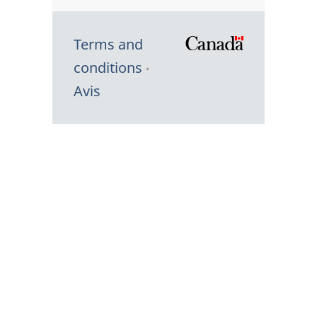
Terms and
/
conditions
Symbole
Avis
du
gouvernem
du
Canada