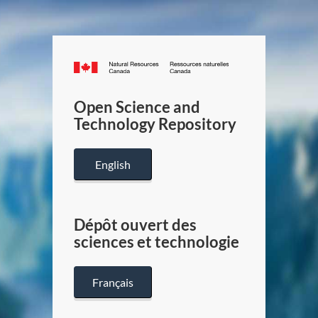
Canada.ca
/
Gouverneme
Open Science and
du
Technology Repository
Canada
English
Dépôt ouvert des
sciences et technologie
Français