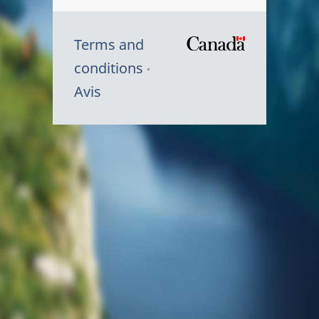
Terms and
/
conditions
Symbole
Avis
du
gouvernem
du
Canada