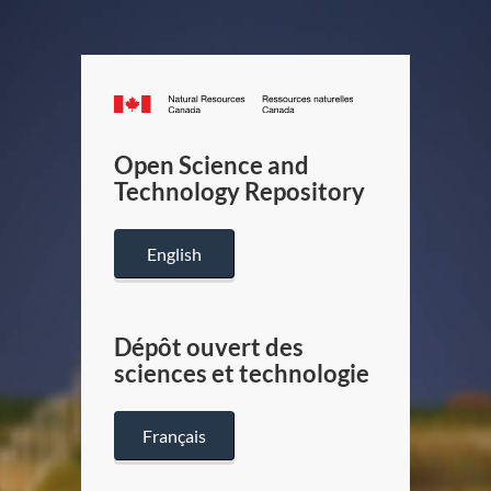
Canada.ca
/
Gouverneme
Open Science and
du
Technology Repository
Canada
English
Dépôt ouvert des
sciences et technologie
Français