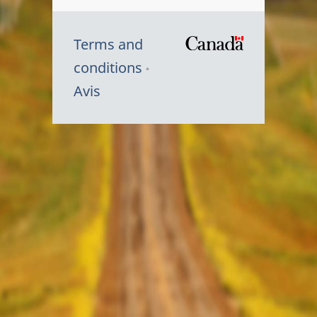
Terms and
/
conditions
Symbole
Avis
du
gouvernem
du
Canada