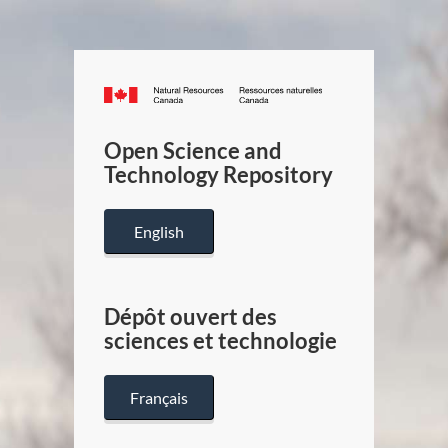
Canada.ca
/
Gouverneme
Open Science and
du
Technology Repository
Canada
English
Dépôt ouvert des
sciences et technologie
Français