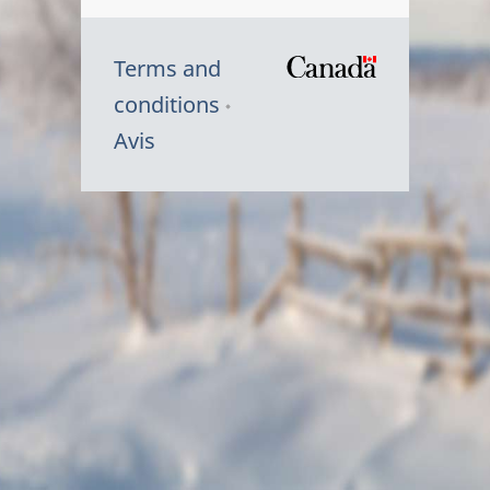
Terms and
/
conditions
Symbole
Avis
du
gouvernem
du
Canada