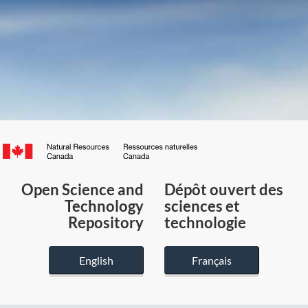
Canada.ca
/
Gouvernement
Open Science and
Dépôt ouvert des
du
Technology
sciences et
Canada
Repository
technologie
English
Français