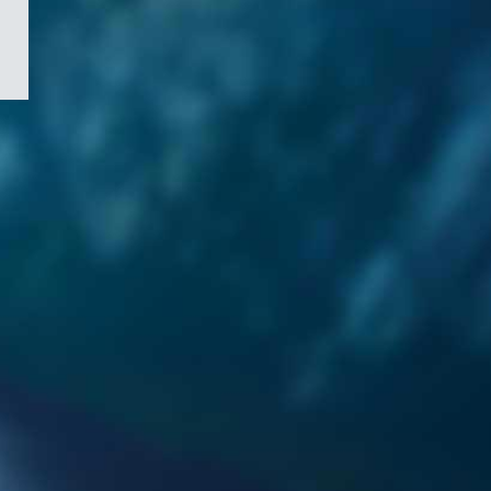
/
Symbole
du
gouvernement
du
Canada